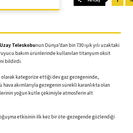
PAYLAŞ
 Uzay Teleskobu
nun Dünya’dan bin 730 ışık yılı uzaktaki
uyucu bakım ürünlerinde kullanılan titanyum oksit
i bildirdi.
” olarak kategorize ettiği dev gaz gezegeninde,
ü hava akımlarıyla gezegenin sürekli karanlıkta olan
lerinin yoğun kütle çekimiyle atmosferin alt
oğuşma etkisinin ilk kez bir öte-gezegende gözlendiği