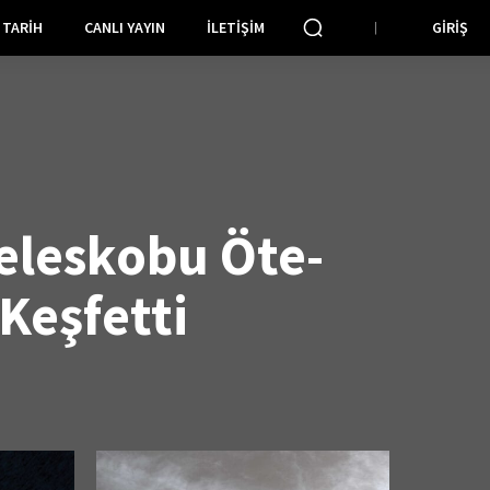
TARIH
CANLI YAYIN
İLETIŞIM
GIRIŞ
eleskobu Öte-
Keşfetti