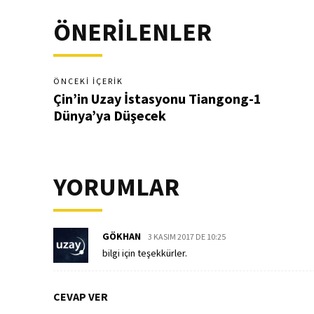
ÖNERİLENLER
ÖNCEKI İÇERIK
Çin’in Uzay İstasyonu Tiangong-1
Dünya’ya Düşecek
YORUMLAR
GÖKHAN
3 KASIM 2017 DE 10:25
bilgi için teşekkürler.
CEVAP VER