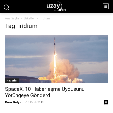
Ana Sayfa
Etiketler
Iridium
Tag: iridium
Haberler
SpaceX, 10 Haberleşme Uydusunu
Yörüngeye Gönderdi
Dora Dalyan
-
13 Ocak 2019
0