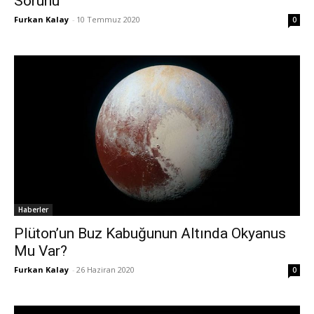
Sorunu
Furkan Kalay
-
10 Temmuz 2020
0
Haberler
Plüton’un Buz Kabuğunun Altında Okyanus
Mu Var?
Furkan Kalay
-
26 Haziran 2020
0