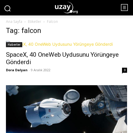
Ana Sayfa
Etiketler
Falcon
Tag: falcon
Haberler
SpaceX, 40 OneWeb Uydusunu Yörüngeye
Gönderdi
Dora Dalyan
-
9 Aralık 2022
0