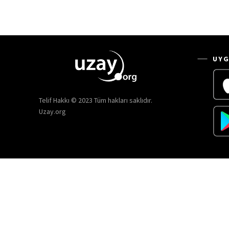
UYG
Telif Hakkı © 2023 Tüm hakları saklıdır.
Uzay.org