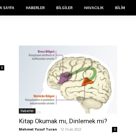
A SAYFA
HABERLER
BILGILER
HAVACILIK
BILIM
0
Haberler
Kitap Okumak mı, Dinlemek mi?
Mehmet Yusuf Turan
-
12 Ocak 2022
0