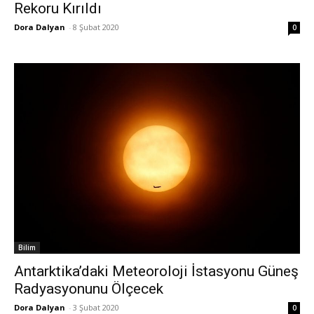
Rekoru Kırıldı
Dora Dalyan
-
8 Şubat 2020
0
Bilim
Antarktika’daki Meteoroloji İstasyonu Güneş
Radyasyonunu Ölçecek
Dora Dalyan
-
3 Şubat 2020
0