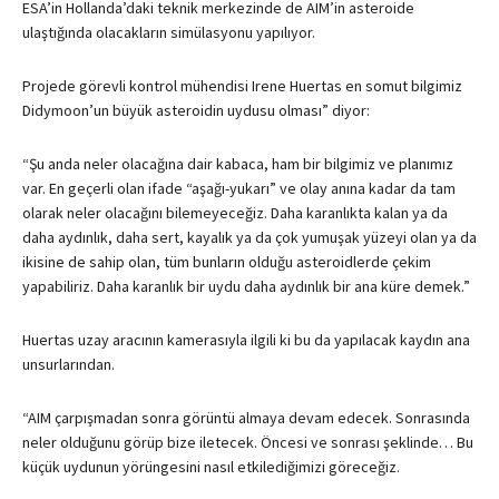
ESA
’in Hollanda’daki teknik merkezinde de
AIM
’in asteroide
ulaştığında olacakların simülasyonu yapılıyor.
Projede görevli kontrol mühendisi Irene Huertas en somut bilgimiz
Didymoon’un büyük asteroidin uydusu olması” diyor:
“Şu anda neler olacağına dair kabaca, ham bir bilgimiz ve planımız
var. En geçerli olan ifade “aşağı-yukarı” ve olay anına kadar da tam
olarak neler olacağını bilemeyeceğiz. Daha karanlıkta kalan ya da
daha aydınlık, daha sert, kayalık ya da çok yumuşak yüzeyi olan ya da
ikisine de sahip olan, tüm bunların olduğu asteroidlerde çekim
yapabiliriz. Daha karanlık bir uydu daha aydınlık bir ana küre demek.”
Huertas uzay aracının kamerasıyla ilgili ki bu da yapılacak kaydın ana
unsurlarından.
“
AIM
çarpışmadan sonra görüntü almaya devam edecek. Sonrasında
neler olduğunu görüp bize iletecek. Öncesi ve sonrası şeklinde… Bu
küçük uydunun yörüngesini nasıl etkilediğimizi göreceğiz.