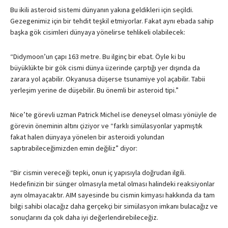
Bu ikili asteroid sistemi dünyanın yakına geldikleri için seçildi.
Gezegenimiz için bir tehdit teşkil etmiyorlar. Fakat aynı ebada sahip
başka gök cisimleri dünyaya yönelirse tehlikeli olabilecek:
“Didymoon’un çapı 163 metre. Bu ilginç bir ebat. Öyle ki bu
büyüklükte bir gök cismi dünya üzerinde çarptığı yer dışında da
zarara yol açabilir. Okyanusa düşerse tsunamiye yol açabilir. Tabii
yerleşim yerine de düşebilir. Bu önemli bir asteroid tipi.”
Nice’te görevli uzman Patrick Michel ise deneysel olması yönüyle de
görevin öneminin altını çiziyor ve “farklı simülasyonlar yapmıştık
fakat halen dünyaya yönelen bir asteroidi yolundan
saptırabileceğimizden emin değiliz” diyor:
“Bir cismin vereceği tepki, onun iç yapısıyla doğrudan ilgili.
Hedefinizin bir sünger olmasıyla metal olması halindeki reaksiyonlar
aynı olmayacaktır.
AIM
sayesinde bu cismin kimyası hakkında da tam
bilgi sahibi olacağız daha gerçekçi bir simülasyon imkanı bulacağız ve
sonuçlarını da çok daha iyi değerlendirebileceğiz.