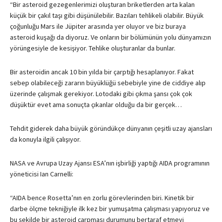
“Bir asteroid gezegenlerimizi oluşturan briketlerden arta kalan
küçük bir çakıl taşı gibi düşünülebilir. Bazıları tehlikeli olabilir. Büyük
çoğunluğu Mars ile Jüpiter arasında yer oluyor ve biz buraya
asteroid kuşağı da diyoruz. Ve onların bir bölümünün yolu dünyamızın
yörüngesiyle de kesişiyor. Tehlike oluşturanlar da bunlar.
Bir asteroidin ancak 10 bin yılda bir çarptığı hesaplanıyor. Fakat
sebep olabileceği zararın büyüklüğü sebebiyle yine de ciddiye alıp
üzerinde çalışmak gerekiyor. Lotodaki gibi çıkma şansı çok çok
düşüktür evet ama sonuçta çıkanlar olduğu da bir gerçek…
Tehdit giderek daha büyük göründükçe dünyanın çeşitli uzay ajansları
da konuyla ilgili çalışıyor.
NASA
ve Avrupa Uzay Ajansı
ESA
’nın işbirliği yaptığı
AIDA
programının
yöneticisi Ian Carnelli:
“
AIDA
bence Rosetta’nın en zorlu görevlerinden biri. Kinetik bir
darbe ölçme tekniğiyle ilk kez bir yumuşatma çalışması yapıyoruz ve
bu şekilde bir asteroid çarpması durumunu bertaraf etmeyi