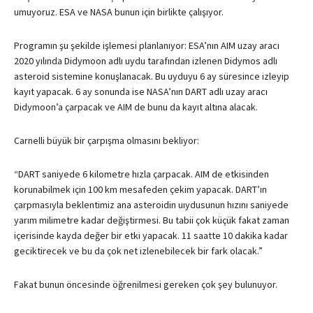
umuyoruz.
ESA
ve
NASA
bunun için birlikte çalışıyor.
Programın şu şekilde işlemesi planlanıyor:
ESA
’nın
AIM
uzay aracı
2020 yılında Didymoon adlı uydu tarafından izlenen Didymos adlı
asteroid sistemine konuşlanacak. Bu uyduyu 6 ay süresince izleyip
kayıt yapacak. 6 ay sonunda ise
NASA
’nın
DART
adlı uzay aracı
Didymoon’a çarpacak ve
AIM
de bunu da kayıt altına alacak.
Carnelli büyük bir çarpışma olmasını bekliyor:
“
DART
saniyede 6 kilometre hızla çarpacak.
AIM
de etkisinden
korunabilmek için 100 km mesafeden çekim yapacak.
DART
’ın
çarpmasıyla beklentimiz ana asteroidin uıydusunun hızını saniyede
yarım milimetre kadar değiştirmesi. Bu tabii çok küçük fakat zaman
içerisinde kayda değer bir etki yapacak. 11 saatte 10 dakika kadar
geciktirecek ve bu da çok net izlenebilecek bir fark olacak.”
Fakat bunun öncesinde öğrenilmesi gereken çok şey bulunuyor.