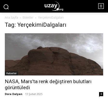
Ana Sayfa
Etiketler
YerçekimiDalgaları
Tag: YerçekimiDalgaları
Haberler
NASA, Mars’ta renk değiştiren bulutları
görüntüledi
Dora Dalyan
-
13 Şubat 2025
0