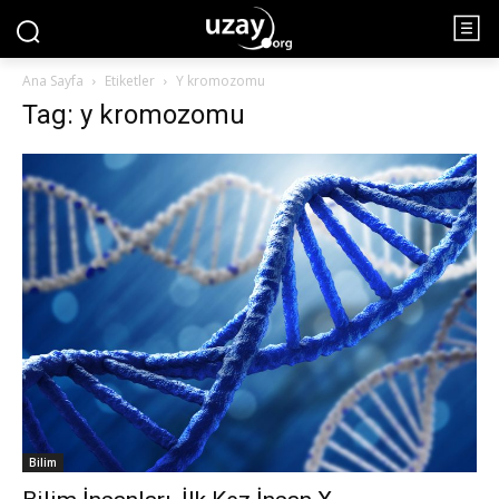
Ana Sayfa
Etiketler
Y kromozomu
Tag: y kromozomu
Bilim