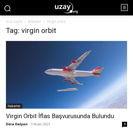
Ana Sayfa
Etiketler
Virgin orbit
Tag: virgin orbit
Haberler
Virgin Orbit İflas Başvurusunda Bulundu
Dora Dalyan
-
5 Nisan 2023
0