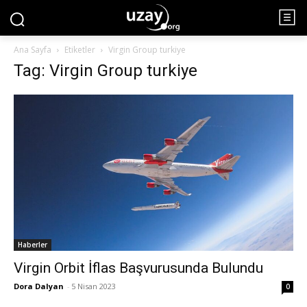
Ana Sayfa
Etiketler
Virgin Group turkiye
Tag: Virgin Group turkiye
Haberler
Virgin Orbit İflas Başvurusunda Bulundu
Dora Dalyan
-
5 Nisan 2023
0