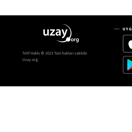
UYG
Telif Hakkı © 2023 Tüm hakları saklıdır.
Uzay.org