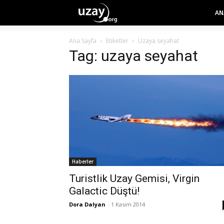
AN
Ana Sayfa
Etiketler
Uzaya seyahat
Tag: uzaya seyahat
Haberler
Turistlik Uzay Gemisi, Virgin
Galactic Düştü!
Dora Dalyan
-
1 Kasım 2014