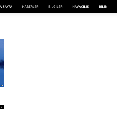
A SAYFA
HABERLER
BILGILER
HAVACILIK
BILIM
0