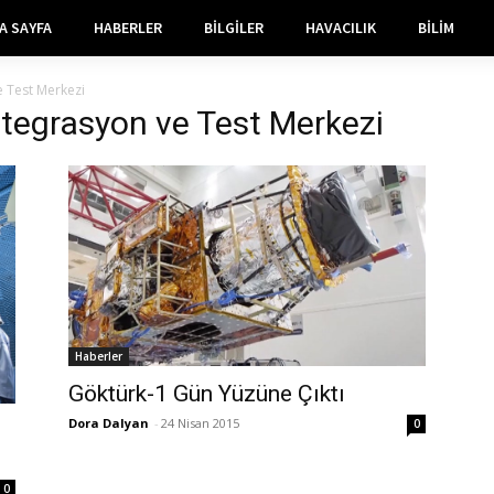
A SAYFA
HABERLER
BILGILER
HAVACILIK
BILIM
e Test Merkezi
ntegrasyon ve Test Merkezi
Haberler
Göktürk-1 Gün Yüzüne Çıktı
Dora Dalyan
-
24 Nisan 2015
0
0