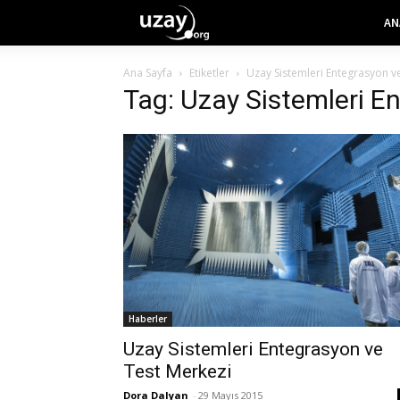
AN
Ana Sayfa
Etiketler
Uzay Sistemleri Entegrasyon v
Tag: Uzay Sistemleri E
Haberler
Uzay Sistemleri Entegrasyon ve
Test Merkezi
Dora Dalyan
-
29 Mayıs 2015