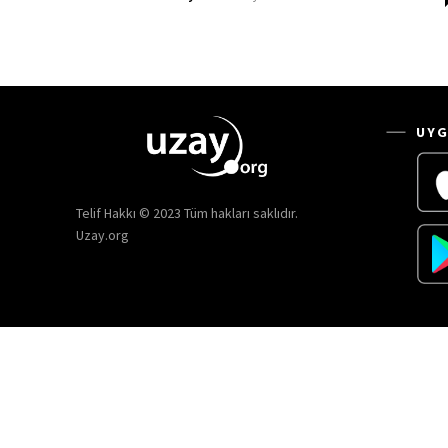
UYG
Telif Hakkı © 2023 Tüm hakları saklıdır.
Uzay.org