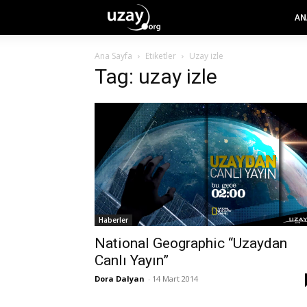
AN
Ana Sayfa
Etiketler
Uzay izle
Tag: uzay izle
Haberler
National Geographic “Uzaydan
Canlı Yayın”
Dora Dalyan
-
14 Mart 2014