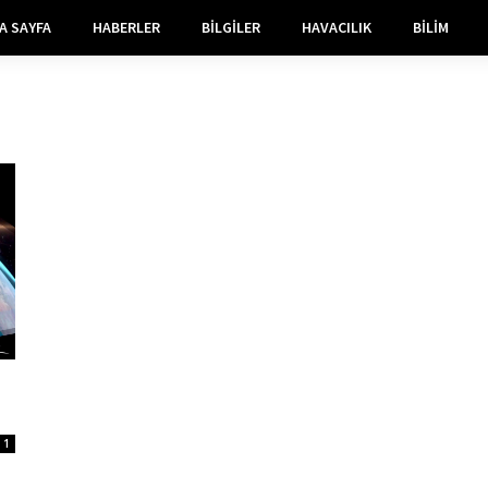
A SAYFA
HABERLER
BILGILER
HAVACILIK
BILIM
1