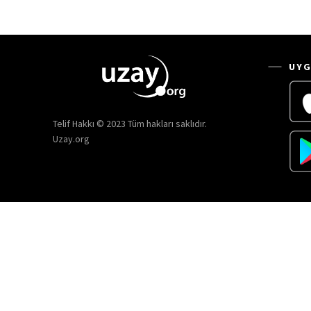
UYG
Telif Hakkı © 2023 Tüm hakları saklıdır.
Uzay.org