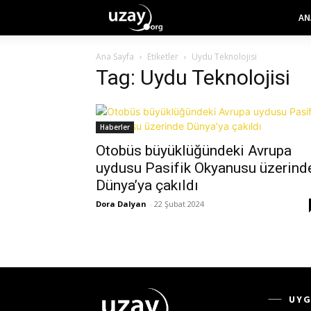
AN
Ana Sayfa
Etiketler
Uydu Teknolojisi
Tag: Uydu Teknolojisi
Haberler
Otobüs büyüklüğündeki Avrupa
uydusu Pasifik Okyanusu üzerind
Dünya’ya çakıldı
Dora Dalyan
-
22 Şubat 2024
UYG