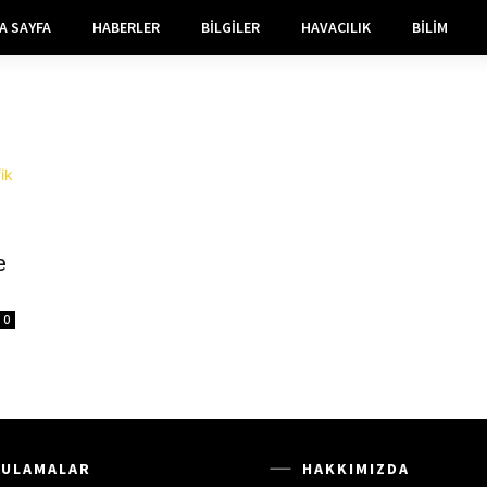
A SAYFA
HABERLER
BILGILER
HAVACILIK
BILIM
e
0
ULAMALAR
HAKKIMIZDA