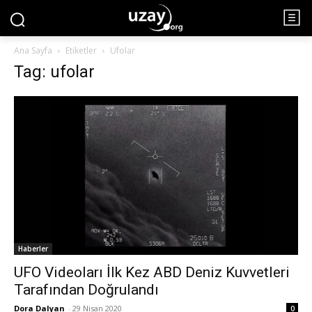
Ana Sayfa
Etiketler
Ufolar
Tag: ufolar
Haberler
UFO Videoları İlk Kez ABD Deniz Kuvvetleri
Tarafından Doğrulandı
Dora Dalyan
-
29 Nisan 2020
0