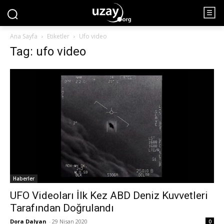
Ana Sayfa
Etiketler
Ufo video
Tag: ufo video
Haberler
UFO Videoları İlk Kez ABD Deniz Kuvvetleri
Tarafından Doğrulandı
Dora Dalyan
-
29 Nisan 2020
0