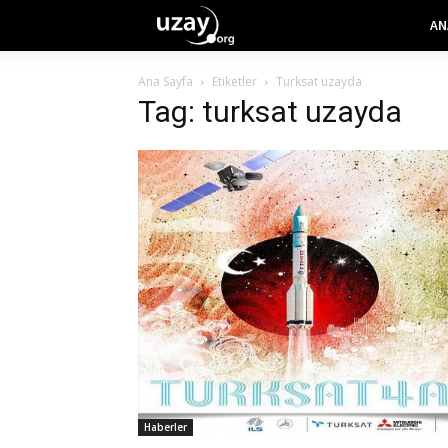
AN
Ana Sayfa
Etiketler
Turksat uzayda
Tag: turksat uzayda
Haberler