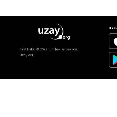
UYG
Telif Hakkı © 2023 Tüm hakları saklıdır.
Uzay.org