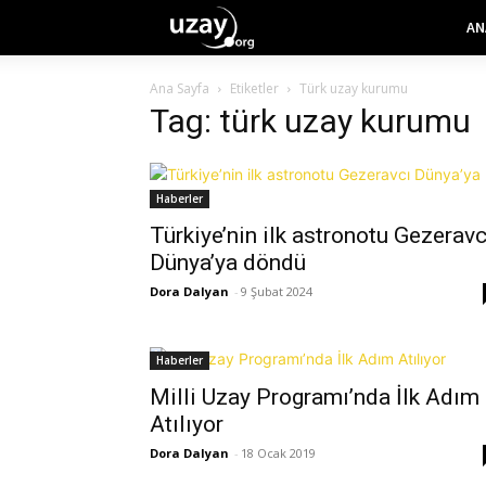
AN
Ana Sayfa
Etiketler
Türk uzay kurumu
Tag: türk uzay kurumu
Haberler
Türkiye’nin ilk astronotu Gezeravc
Dünya’ya döndü
Dora Dalyan
-
9 Şubat 2024
Haberler
Milli Uzay Programı’nda İlk Adım
Atılıyor
Dora Dalyan
-
18 Ocak 2019