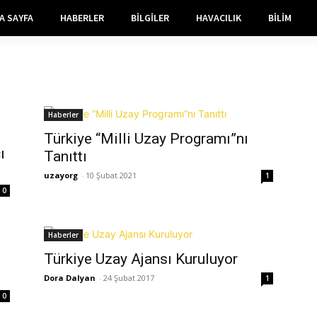
A SAYFA
HABERLER
BILGILER
HAVACILIK
BILIM
Haberler
Türkiye “Milli Uzay Programı”nı
ı
Tanıttı
uzayorg
-
10 Şubat 2021
1
0
Haberler
Türkiye Uzay Ajansı Kuruluyor
Dora Dalyan
-
24 Şubat 2017
1
0