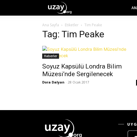
AN
Ana Sayfa
Etiketler
Tim Peake
Tag: Tim Peake
Haberler
Soyuz Kapsülü Londra Bilim
Müzesi’nde Sergilenecek
Dora Dalyan
-
28 Ocak 2017
UYG