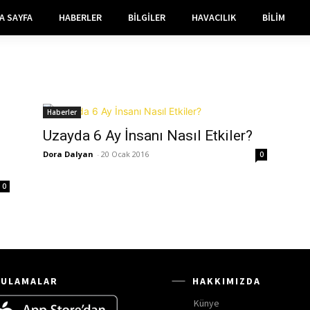
A SAYFA
HABERLER
BILGILER
HAVACILIK
BILIM
Haberler
Uzayda 6 Ay İnsanı Nasıl Etkiler?
Dora Dalyan
-
20 Ocak 2016
0
0
ULAMALAR
HAKKIMIZDA
Künye