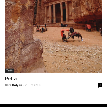
Tarih
Petra
Dora Dalyan
-
21 Ocak 2019
0