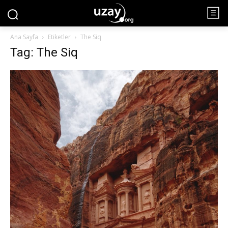
Ana Sayfa
Etiketler
The Siq
Tag: The Siq