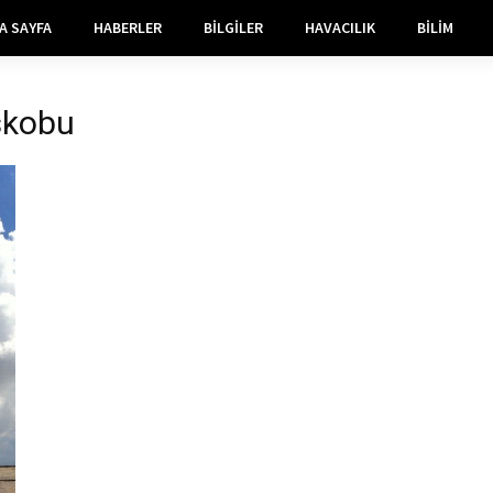
A SAYFA
HABERLER
BILGILER
HAVACILIK
BILIM
skobu