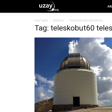
AN
Ana Sayfa
Etiketler
Teleskobut60 teleskobu
Tag: teleskobut60 tele