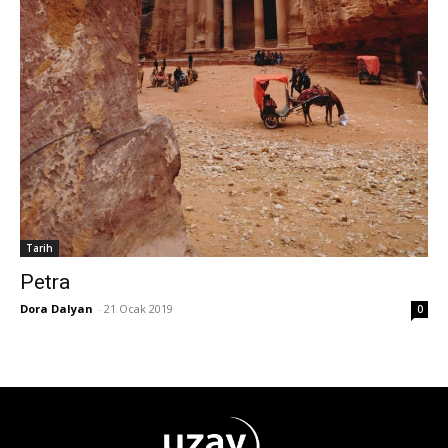
Tarih
Petra
Dora Dalyan
-
21 Ocak 2019
0