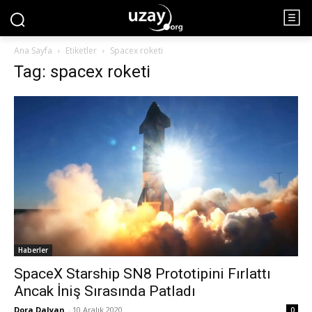
Ana Sayfa
Etiketler
Spacex roketi
Tag: spacex roketi
Haberler
SpaceX Starship SN8 Prototipini Fırlattı
Ancak İniş Sırasında Patladı
Dora Dalyan
-
10 Aralık 2020
0