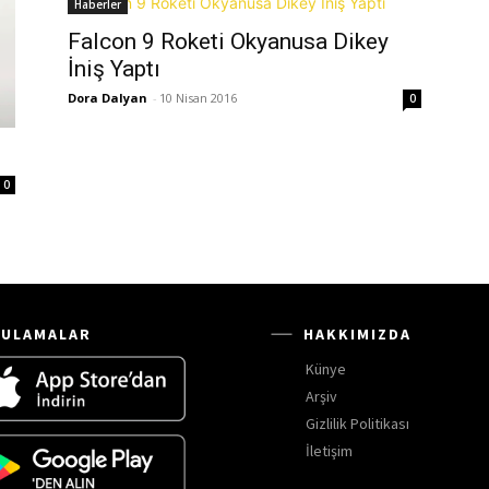
Haberler
Falcon 9 Roketi Okyanusa Dikey
İniş Yaptı
Dora Dalyan
-
10 Nisan 2016
0
0
ULAMALAR
HAKKIMIZDA
Künye
Arşiv
Gizlilik Politikası
İletişim