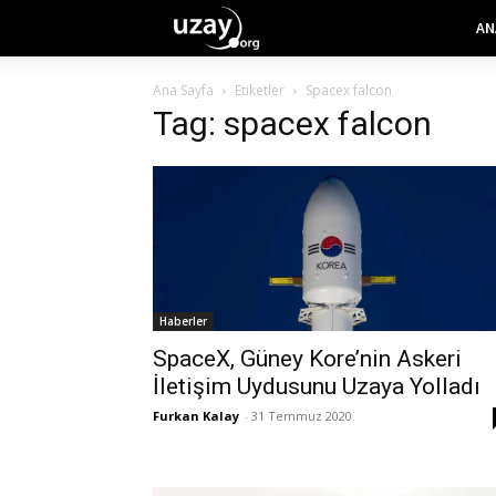
AN
Ana Sayfa
Etiketler
Spacex falcon
Tag: spacex falcon
Haberler
SpaceX, Güney Kore’nin Askeri
İletişim Uydusunu Uzaya Yolladı
Furkan Kalay
-
31 Temmuz 2020