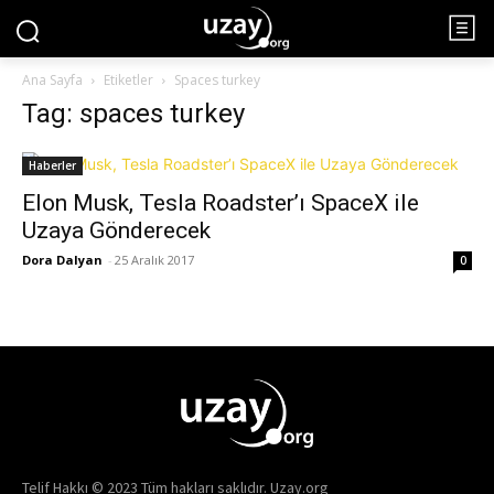
Ana Sayfa
Etiketler
Spaces turkey
Tag: spaces turkey
Haberler
Elon Musk, Tesla Roadster’ı SpaceX ile
Uzaya Gönderecek
Dora Dalyan
-
25 Aralık 2017
0
Telif Hakkı © 2023 Tüm hakları saklıdır. Uzay.org