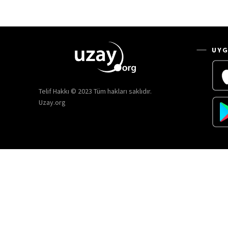
UYG
Telif Hakkı © 2023 Tüm hakları saklıdır.
Uzay.org