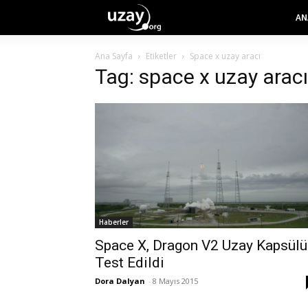
AN
Ana Sayfa
Etiketler
Space x uzay aracı
Tag: space x uzay aracı
Haberler
Space X, Dragon V2 Uzay Kapsülü
Test Edildi
Dora Dalyan
-
8 Mayıs 2015