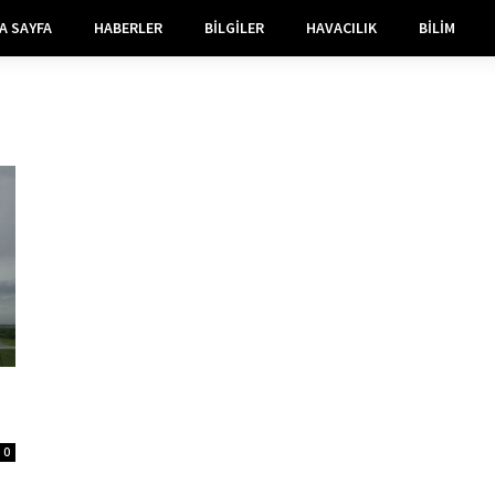
A SAYFA
HABERLER
BILGILER
HAVACILIK
BILIM
0