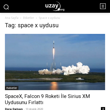
Ana Sayfa
Etiketler
Space x uydusu
Tag: space x uydusu
Haberler
SpaceX, Falcon 9 Roketi İle Sirius XM
Uydusunu Fırlattı
Dora Dalyan
-
13 Aralık 2020
0