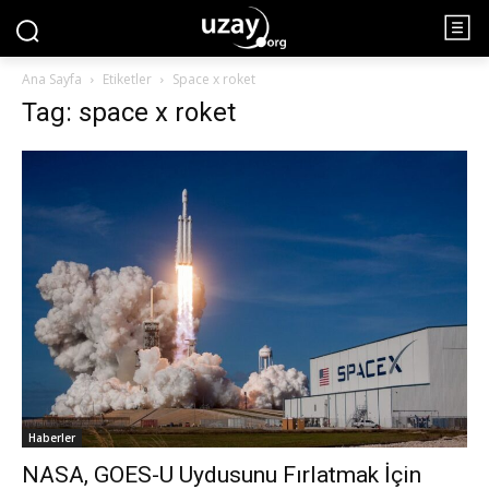
Ana Sayfa
Etiketler
Space x roket
Tag: space x roket
Haberler
NASA, GOES-U Uydusunu Fırlatmak İçin