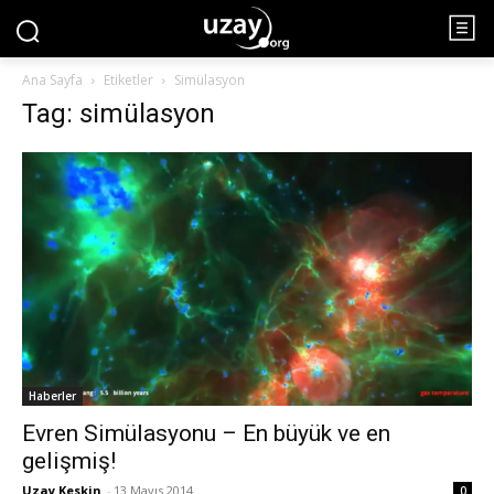
Ana Sayfa
Etiketler
Simülasyon
Tag: simülasyon
Haberler
Evren Simülasyonu – En büyük ve en
gelişmiş!
Uzay Keskin
-
13 Mayıs 2014
0