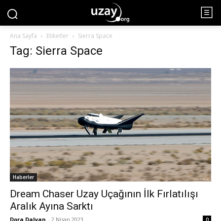
Ana Sayfa
Etiketler
Sierra Space
Tag: Sierra Space
Haberler
Dream Chaser Uzay Uçağının İlk Fırlatılışı
Aralık Ayına Sarktı
Dora Dalyan
-
2 Nisan 2023
0