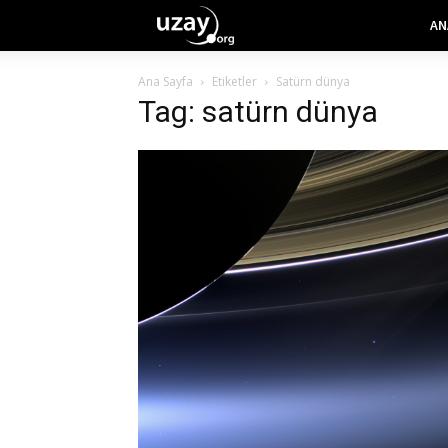
AN
Ana Sayfa
Etiketler
Satürn dünya
Tag: satürn dünya