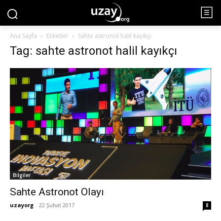
Ana Sayfa
Etiketler
Sahte astronot halil kayıkçı
Tag: sahte astronot halil kayıkçı
Bilgiler
Sahte Astronot Olayı
uzayorg
-
22 Şubat 2017
8