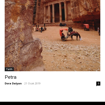
Tarih
Petra
Dora Dalyan
-
21 Ocak 2019
0