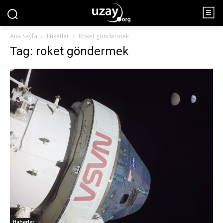
Ana Sayfa
Etiketler
Roket göndermek
Tag: roket göndermek
Haberler