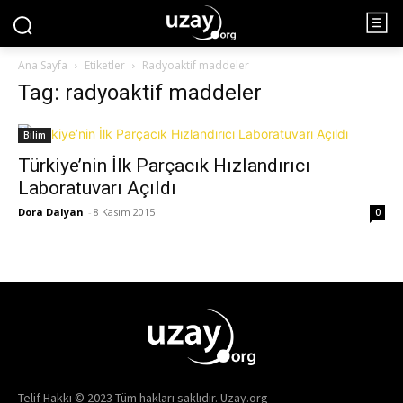
Ana Sayfa
Etiketler
Radyoaktif maddeler
Tag: radyoaktif maddeler
Bilim
Türkiye’nin İlk Parçacık Hızlandırıcı
Laboratuvarı Açıldı
Dora Dalyan
-
8 Kasım 2015
0
Telif Hakkı © 2023 Tüm hakları saklıdır. Uzay.org