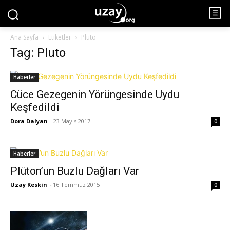
Ana Sayfa
Etiketler
Pluto
Tag: Pluto
Haberler
Cüce Gezegenin Yörüngesinde Uydu
Keşfedildi
Dora Dalyan
-
23 Mayıs 2017
0
Haberler
Plüton’un Buzlu Dağları Var
Uzay Keskin
-
16 Temmuz 2015
0