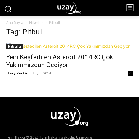
Ana Sayfa
Etiketler
Pitbull
Tag: Pitbull
Haberler
Yeni Keşfedilen Asteroit 2014RC Çok
Yakınımızdan Geçiyor
Uzay Keskin
-
7 Eylül 2014
0
Telif Hakkı © 2023 Tüm hakları saklıdır. Uzay.org