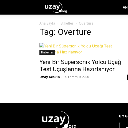
AN
Ana Sayfa
Etiketler
Overture
Tag: Overture
Haberler
Yeni Bir Süpersonik Yolcu Uçağı
Test Uçuşlarına Hazırlanıyor
Uzay Keskin
-
14 Temmuz 2020
UYG