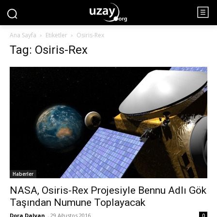
Ana Sayfa
Etiketler
Osiris-Rex
Tag: Osiris-Rex
Haberler
NASA, Osiris-Rex Projesiyle Bennu Adlı Gök
Taşından Numune Toplayacak
Dora Dalyan
-
29 Ağustos 2016
0