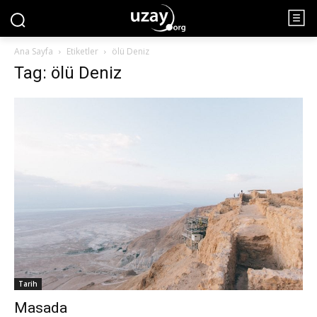
Ana Sayfa
Etiketler
ölü Deniz
Tag: ölü Deniz
Tarih
Masada