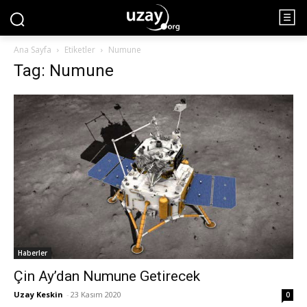
Ana Sayfa
Etiketler
Numune
Tag: Numune
Haberler
Çin Ay’dan Numune Getirecek
Uzay Keskin
-
23 Kasım 2020
0