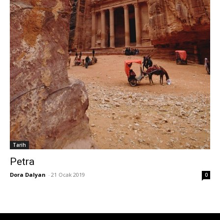
Tarih
Petra
Dora Dalyan
-
21 Ocak 2019
0