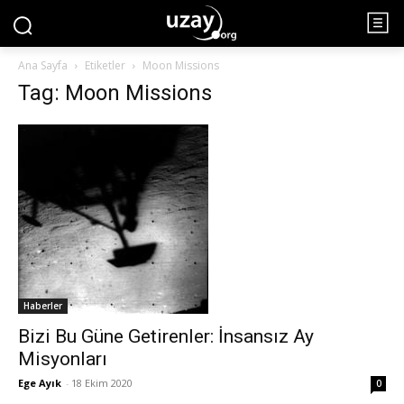
Ana Sayfa
Etiketler
Moon Missions
Tag: Moon Missions
Haberler
Bizi Bu Güne Getirenler: İnsansız Ay
Misyonları
Ege Ayık
-
18 Ekim 2020
0