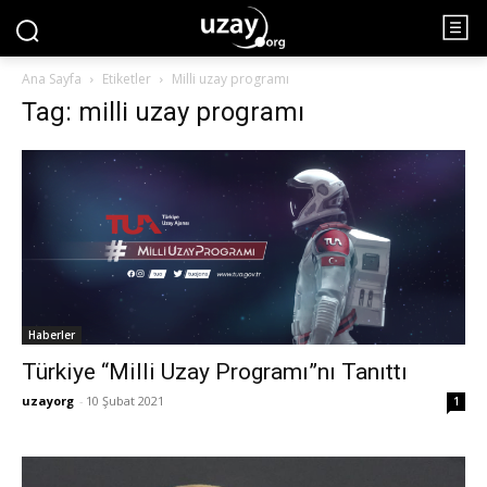
Ana Sayfa
Etiketler
Milli uzay programı
Tag: milli uzay programı
Haberler
Türkiye “Milli Uzay Programı”nı Tanıttı
uzayorg
-
10 Şubat 2021
1