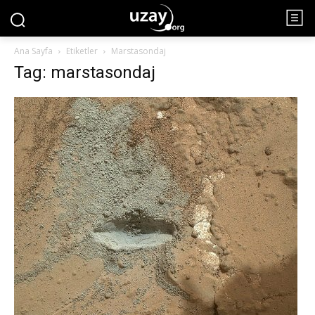
Ana Sayfa
Etiketler
Marstasondaj
Tag: marstasondaj