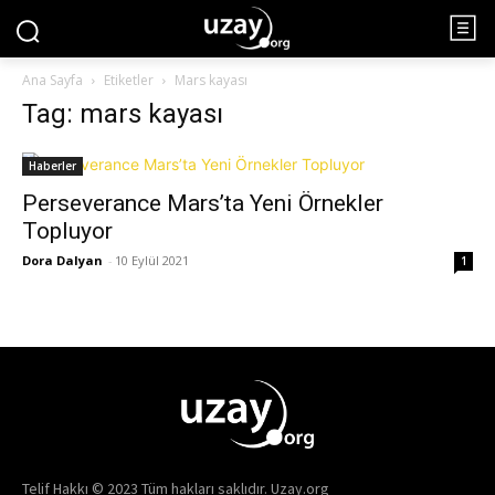
Ana Sayfa
Etiketler
Mars kayası
Tag: mars kayası
Haberler
Perseverance Mars’ta Yeni Örnekler
Topluyor
Dora Dalyan
-
10 Eylül 2021
1
Telif Hakkı © 2023 Tüm hakları saklıdır. Uzay.org