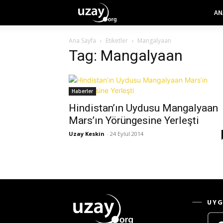
AN
Ana Sayfa
Etiketler
Mangalyaan
Tag: Mangalyaan
Haberler
Hindistan’ın Uydusu Mangalyaan
Mars’ın Yörüngesine Yerleşti
Uzay Keskin
-
24 Eylül 2014
UYG