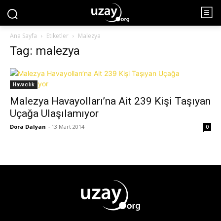
Ana Sayfa
Etiketler
Malezya
Tag: malezya
Havacılık
Malezya Havayolları’na Ait 239 Kişi Taşıyan
Uçağa Ulaşılamıyor
Dora Dalyan
-
13 Mart 2014
0