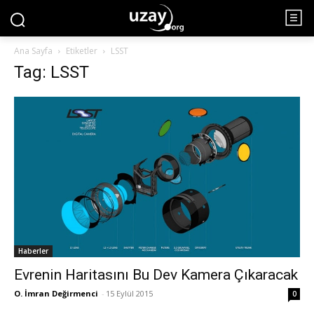
Ana Sayfa
Etiketler
LSST
Tag: LSST
Haberler
Evrenin Haritasını Bu Dev Kamera Çıkaracak
O. İmran Değirmenci
-
15 Eylül 2015
0